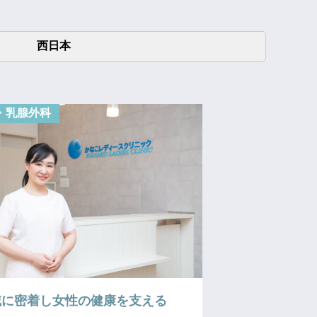
西日本
・乳腺外科
域に密着し女性の健康を支える