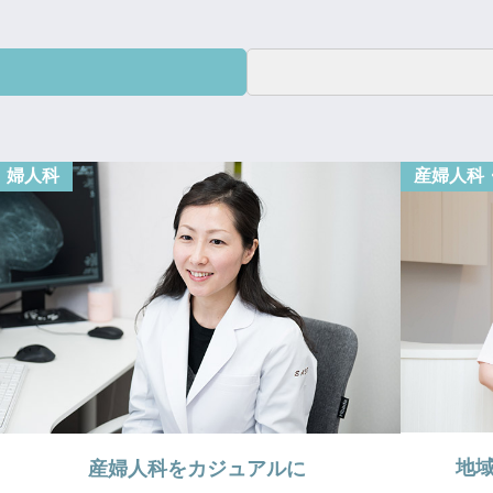
婦人科
産婦人科
地
産婦人科をカジュアルに