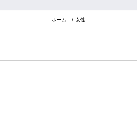
ホーム
女性