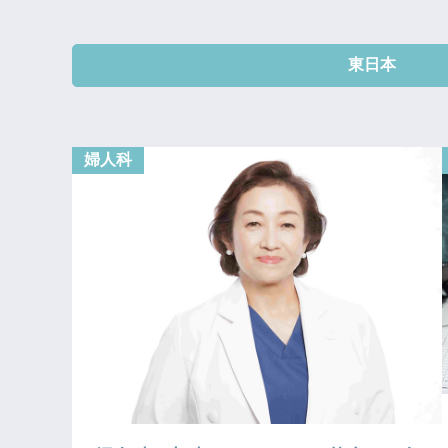
東日本
婦人科