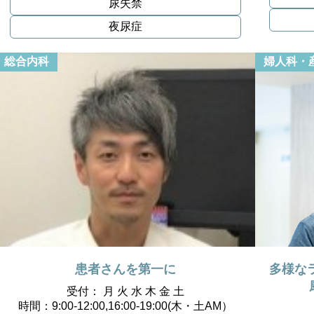
尿失禁
夜尿症
総合内科
婦人科・
患者さんを第一に
多様な
受付： 月 火 水 木 金 土
時間：9:00-12:00,16:00-19:00(木・土AM）