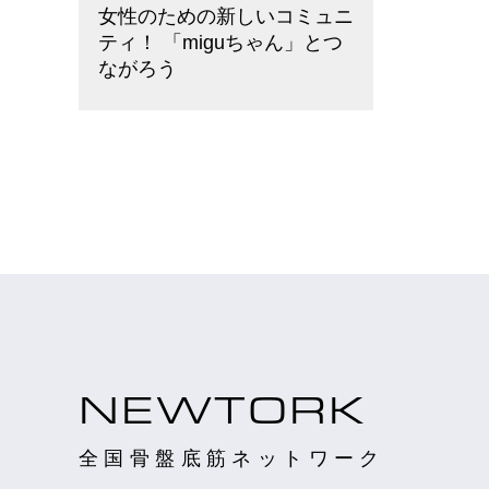
女性のための新しいコミュニ
ティ！ 「miguちゃん」とつ
ながろう
NEWTORK
全国骨盤底筋ネットワーク