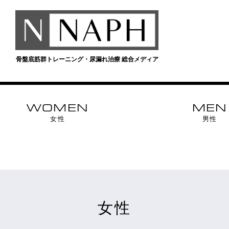
骨盤底筋群トレーニング・尿漏れ治療 総合メディア
WOMEN
MEN
女性
男性
女性