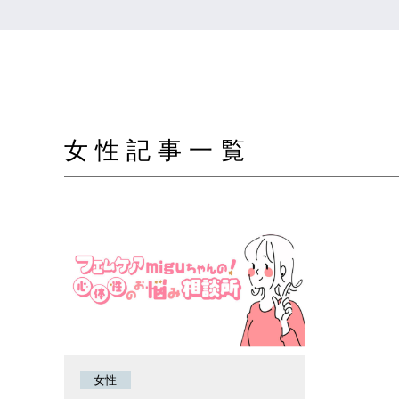
女性記事一覧
女性