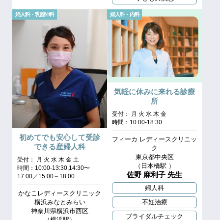
婦人科・乳腺外科
婦人科・内科
気軽に休みに来れる診療
所
受付： 月 火 水 木 金
時間：10:00-18:30
初めてでも安心して受診
フィーカ レディースクリニッ
できる産婦人科
ク
東京都中央区
受付： 月 火 水 木 金 土
（⽇本橋駅 ）
時間：10:00-13:30,14:30〜
佐野 麻利子 先生
17:00／15:00～18:00
婦人科
かなこレディースクリニック
不妊治療
横浜みなとみらい
神奈川県横浜市西区
ブライダルチェック
（横浜駅）