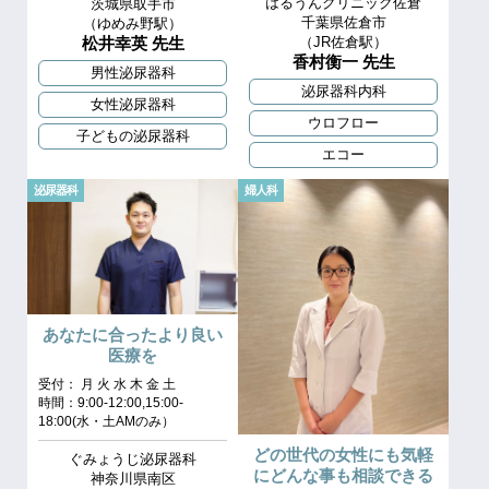
はるうんクリニック佐倉
茨城県取手市
千葉県佐倉市
（ゆめみ野駅）
松井幸英 先生
（JR佐倉駅）
香村衡一 先生
男性泌尿器科
泌尿器科内科
女性泌尿器科
ウロフロー
子どもの泌尿器科
エコー
泌尿器科
婦人科
あなたに合ったより良い
医療を
受付： 月 火 水 木 金 土
時間：9:00-12:00,15:00-
18:00(水・土AMのみ）
どの世代の女性にも気軽
ぐみょうじ泌尿器科
にどんな事も相談できる
神奈川県南区