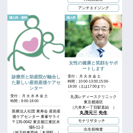
アンチエイジング
婦人科・産科
婦人科
女性の健康と笑顔をサポ
ートします
診療所と助産院が融合し
受付： 月 火 水 金 土
時間：10:00-13:00,15:00-
た新しい産前産後ケアセ
18:00（土は17:00まで）
ンター
受付： 月 火 水 木 金 土
丸茂レディースクリニック
時間：9:00-18:00
東京都港区
（六本木一丁目駅直結 ）
医療法人社団 東寿会 産前産
丸茂元三 先生
後ケアセンター 東峯サライ
モナリザタッチ
〒135-0042 東京都江東区木
場6-11-3
出生前検査
（地下鉄東西線「木場駅」）