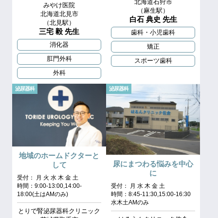
北海道石狩市
みやけ医院
（麻生駅）
北海道北見市
白石 典史 先生
（北見駅）
三宅 毅 先生
歯科・小児歯科
消化器
矯正
肛門外科
スポーツ歯科
外科
泌尿器科
泌尿器科
地域のホームドクターと
尿にまつわる悩みを中心
して
に
受付： 月 火 水 木 金 土
時間：9:00-13:00,14:00-
受付： 月 水 木 金 土
18:00(土はAMのみ)
時間：8:45-11:30,15:00-16:30
水木土AMのみ
とりで腎泌尿器科クリニック