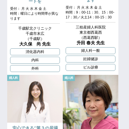
ートを
受付： 月 火 水 木 金 土
受付： 月 火 水 木 金 土
時間：9：00‐11：30、15：00‐
時間：曜日により時間帯が異な
17：30／火土14：00‐15：30
ります
三枝産婦人科医院
千歳駅北クリニック
東京都西葛西
千歳市末広
（西葛西駅）
（千歳駅）
升田 春夫 先生
大久保 尚 先生
婦人科一般
消化器内科
妊婦健診
内科
ピル診療
外科
婦人科
婦人科
安心できる‘’第３の居場