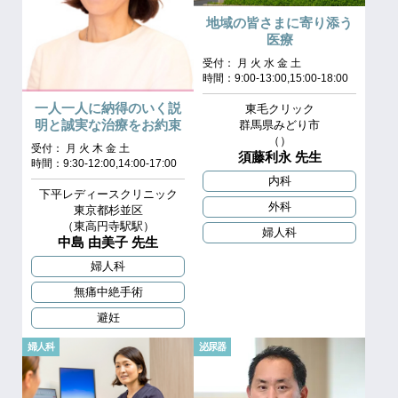
地域の皆さまに寄り添う
医療
受付： 月 火 水 金 土
時間：9:00-13:00,15:00-18:00
一人一人に納得のいく説
東毛クリック
明と誠実な治療をお約束
群馬県みどり市
（）
受付： 月 火 木 金 土
須藤利永 先生
時間：9:30-12:00,14:00-17:00
内科
下平レディースクリニック
外科
東京都杉並区
（東高円寺駅駅）
婦人科
中島 由美子 先生
婦人科
無痛中絶手術
避妊
婦人科
泌尿器