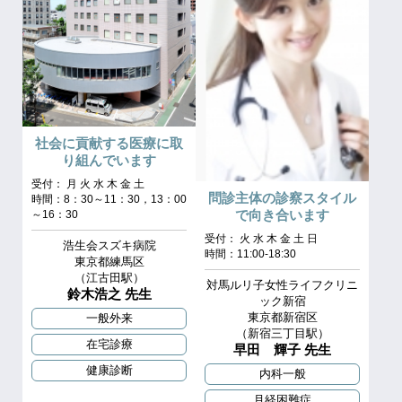
社会に貢献する医療に取
り組んでいます
受付： 月 火 水 木 金 土
問診主体の診察スタイル
時間：8：30～11：30，13：00
で向き合います
～16：30
受付： 火 水 木 金 土 日
浩生会スズキ病院
時間：11:00-18:30
東京都練馬区
（江古田駅）
対馬ルリ子女性ライフクリニ
鈴木浩之 先生
ック新宿
東京都新宿区
一般外来
（新宿三丁目駅）
在宅診療
早田 輝子 先生
健康診断
内科一般
月経困難症