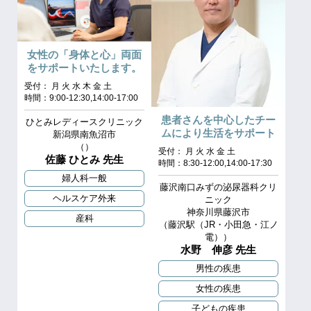
女性の「身体と心」両面
をサポートいたします。
受付： 月 火 水 木 金 土
時間：9:00-12:30,14:00-17:00
患者さんを中心したチー
ひとみレディースクリニック
ムにより生活をサポート
新潟県南魚沼市
（）
受付： 月 火 水 金 土
佐藤 ひとみ 先生
時間：8:30-12:00,14:00-17:30
婦人科一般
藤沢南口みずの泌尿器科クリ
ヘルスケア外来
ニック
神奈川県藤沢市
産科
（藤沢駅（JR・小田急・江ノ
電））
水野 伸彦 先生
男性の疾患
女性の疾患
子どもの疾患