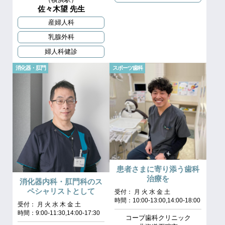
佐々木望 先生
産婦人科
乳腺外科
婦人科健診
消化器・肛門
スポーツ歯科
患者さまに寄り添う歯科
治療を
消化器内科・肛門科のス
ペシャリストとして
受付： 月 火 水 金 土
時間：10:00-13:00,14:00-18:00
受付： 月 火 水 木 金 土
時間：9:00-11:30,14:00-17:30
コープ歯科クリニック