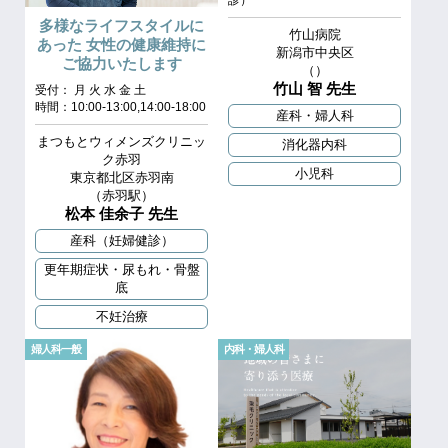
多様なライフスタイルに
竹山病院
あった 女性の健康維持に
新潟市中央区
ご協力いたします
（）
竹山 智 先生
受付： 月 火 水 金 土
時間：10:00-13:00,14:00-18:00
産科・婦人科
まつもとウィメンズクリニッ
消化器内科
ク赤羽
小児科
東京都北区赤羽南
（赤羽駅）
松本 佳余子 先生
産科（妊婦健診）
更年期症状・尿もれ・骨盤
底
不妊治療
婦人科一般
内科・婦人科