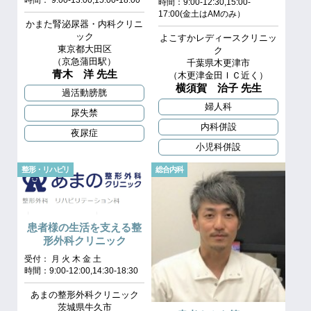
時間：9:00-12:30,15:00-
17:00(金土はAMのみ）
かまた腎泌尿器・内科クリニ
ック
よこすかレディースクリニッ
東京都大田区
ク
（京急蒲田駅）
千葉県木更津市
青木 洋 先生
（木更津金田ＩＣ近く）
横須賀 治子 先生
過活動膀胱
婦人科
尿失禁
内科併設
夜尿症
小児科併設
整形・リハビリ
総合内科
患者様の生活を支える整
形外科クリニック
受付： 月 火 木 金 土
時間：9:00-12:00,14:30-18:30
あまの整形外科クリニック
茨城県牛久市