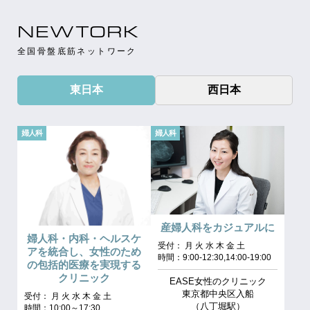
NEWTORK
全国骨盤底筋ネットワーク
東日本
西日本
婦人科
婦人科
産婦人科をカジュアルに
婦人科・内科・ヘルスケ
受付： 月 火 水 木 金 土
アを統合し、女性のため
時間：9:00-12:30,14:00-19:00
の包括的医療を実現する
クリニック
EASE女性のクリニック
東京都中央区入船
受付： 月 火 水 木 金 土
（八丁堀駅）
時間：10:00～17:30