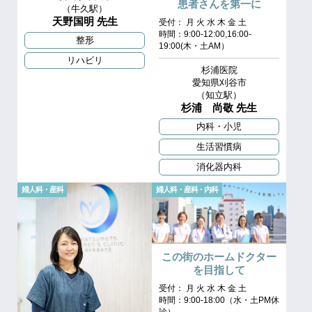
患者さんを第一に
（牛久駅）
天野国明 先生
受付： 月 火 水 木 金 土
時間：9:00-12:00,16:00-
整形
19:00(木・土AM）
リハビリ
杉浦医院
愛知県刈谷市
（知立駅）
杉浦 尚敬 先生
内科・小児
生活習慣病
消化器内科
婦人科・産科
婦人科・産科・内科
この街のホームドクター
を目指して
受付： 月 火 水 木 金 土
時間：9:00-18:00（水・土PM休
診）