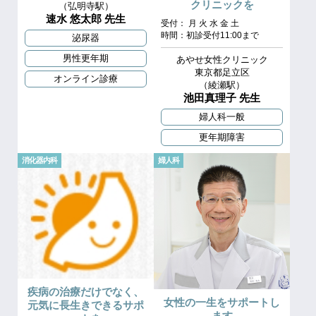
クリニックを
（弘明寺駅）
速水 悠太郎 先生
受付： 月 火 水 金 土
時間：初診受付11:00まで
泌尿器
男性更年期
あやせ女性クリニック
東京都足立区
オンライン診療
（綾瀬駅）
池田真理子 先生
婦人科一般
更年期障害
消化器内科
婦人科
疾病の治療だけでなく、
女性の一生をサポートし
元気に長生きできるサポ
ます