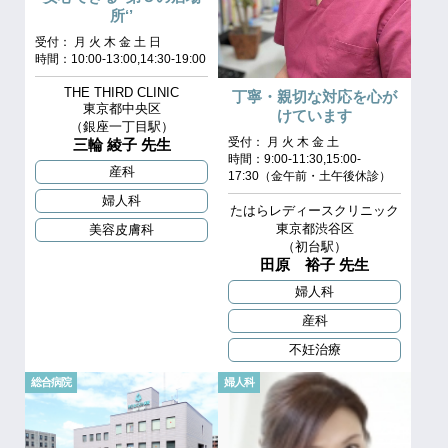
所‘’
受付： 月 火 木 金 土 日
時間：10:00-13:00,14:30-19:00
THE THIRD CLINIC
丁寧・親切な対応を心が
東京都中央区
けています
（銀座一丁目駅）
受付： 月 火 木 金 土
三輪 綾子 先生
時間：9:00-11:30,15:00-
産科
17:30（金午前・土午後休診）
婦人科
たはらレディースクリニック
東京都渋谷区
美容皮膚科
（初台駅）
田原 裕子 先生
婦人科
産科
不妊治療
総合病院
婦人科