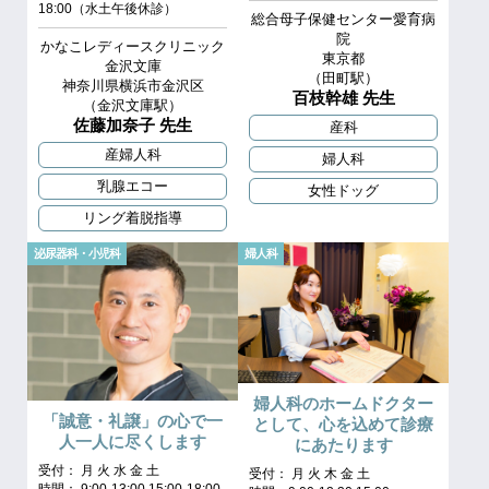
18:00（水土午後休診）
総合母子保健センター愛育病
院
かなこレディースクリニック
東京都
金沢文庫
（田町駅）
神奈川県横浜市金沢区
百枝幹雄 先生
（金沢文庫駅）
佐藤加奈子 先生
産科
産婦人科
婦人科
乳腺エコー
女性ドッグ
リング着脱指導
泌尿器科・小児科
婦人科
婦人科のホームドクター
「誠意・礼譲」の心で一
として、心を込めて診療
人一人に尽くします
にあたります
受付： 月 火 水 金 土
受付： 月 火 木 金 土
時間： 9:00-13:00,15:00-18:00