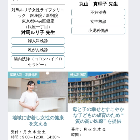
丸山 真理子 先生
対馬ルリ子女性ライフクリニ
不妊治療
ック 銀座院 / 新宿院
東京都中央区銀座
女性検診
（銀座一丁目）
小児科併設
対馬ルリ子 先生
婦人科検診
乳がん検診
腸内洗浄（コロンハイドロ
セラピー）
産婦人科・乳腺外科
婦人科病院
母と子の幸せとすこやか
な子どもの成育のため “
地域に密着し女性の健康
質の高い医療” を提供
を支える
受付： 月 火 水 木 金
受付： 月 火 水 金 土
時間：
時間：9:00～12:30、14:30〜