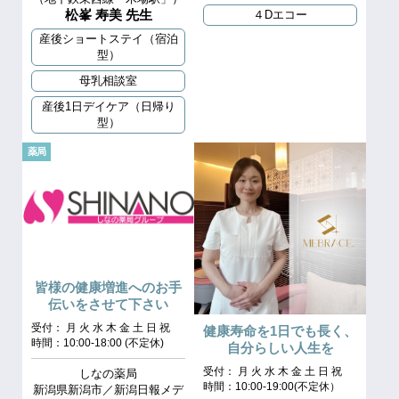
松峯 寿美 先生
４Dエコー
産後ショートステイ（宿泊
型）
母乳相談室
産後1日デイケア（日帰り
型）
薬局
皆様の健康増進へのお手
伝いをさせて下さい
受付： 月 火 水 木 金 土 日 祝
健康寿命を1日でも長く、
時間：10:00‐18:00 (不定休)
自分らしい人生を
受付： 月 火 水 木 金 土 日 祝
しなの薬局
時間：10:00-19:00(不定休）
新潟県新潟市／新潟日報メデ