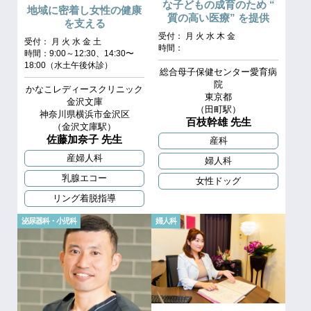
な子どもの成育のため “
地域に密着し女性の健康
質の高い医療” を提供
を支える
受付： 月 火 水 木 金
受付： 月 火 水 金 土
時間：
時間：9:00～12:30、14:30〜
18:00（水土午後休診）
総合母子保健センター愛育病
院
かなこレディースクリニック
東京都
金沢文庫
（田町駅）
神奈川県横浜市金沢区
百枝幹雄 先生
（金沢文庫駅）
佐藤加奈子 先生
産科
産婦人科
婦人科
乳腺エコー
女性ドッグ
リング着脱指導
泌尿器科・小児科
婦人科