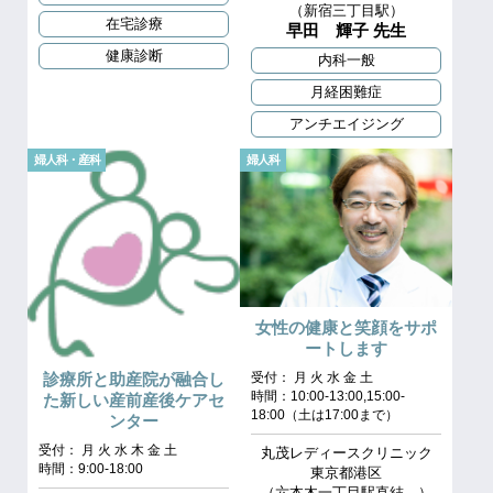
（新宿三丁目駅）
在宅診療
早田 輝子 先生
健康診断
内科一般
月経困難症
アンチエイジング
婦人科・産科
婦人科
女性の健康と笑顔をサポ
ートします
診療所と助産院が融合し
受付： 月 火 水 金 土
時間：10:00-13:00,15:00-
た新しい産前産後ケアセ
18:00（土は17:00まで）
ンター
受付： 月 火 水 木 金 土
丸茂レディースクリニック
時間：9:00-18:00
東京都港区
（六本木一丁目駅直結 ）