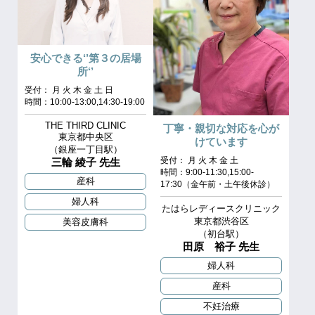
安心できる‘’第３の居場
所‘’
受付： 月 火 木 金 土 日
時間：10:00-13:00,14:30-19:00
THE THIRD CLINIC
丁寧・親切な対応を心が
東京都中央区
けています
（銀座一丁目駅）
受付： 月 火 木 金 土
三輪 綾子 先生
時間：9:00-11:30,15:00-
産科
17:30（金午前・土午後休診）
婦人科
たはらレディースクリニック
東京都渋谷区
美容皮膚科
（初台駅）
田原 裕子 先生
婦人科
産科
不妊治療