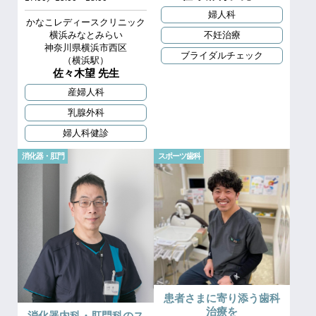
婦人科
かなこレディースクリニック
不妊治療
横浜みなとみらい
神奈川県横浜市西区
ブライダルチェック
（横浜駅）
佐々木望 先生
産婦人科
乳腺外科
婦人科健診
消化器・肛門
スポーツ歯科
患者さまに寄り添う歯科
治療を
消化器内科・肛門科のス