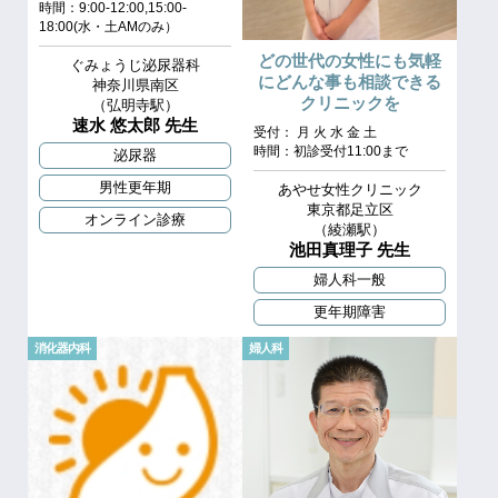
時間：9:00-12:00,15:00-
18:00(水・土AMのみ）
どの世代の女性にも気軽
ぐみょうじ泌尿器科
にどんな事も相談できる
神奈川県南区
クリニックを
（弘明寺駅）
速水 悠太郎 先生
受付： 月 火 水 金 土
時間：初診受付11:00まで
泌尿器
男性更年期
あやせ女性クリニック
東京都足立区
オンライン診療
（綾瀬駅）
池田真理子 先生
婦人科一般
更年期障害
消化器内科
婦人科