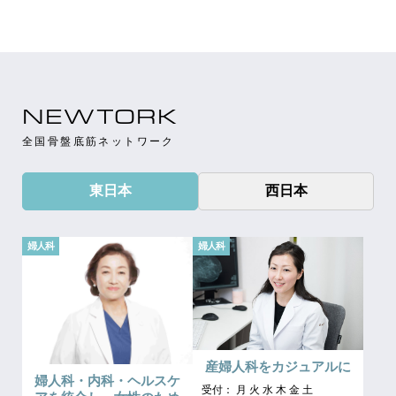
NEWTORK
全国骨盤底筋ネットワーク
東日本
西日本
婦人科
婦人科
産婦人科をカジュアルに
婦人科・内科・ヘルスケ
受付： 月 火 水 木 金 土