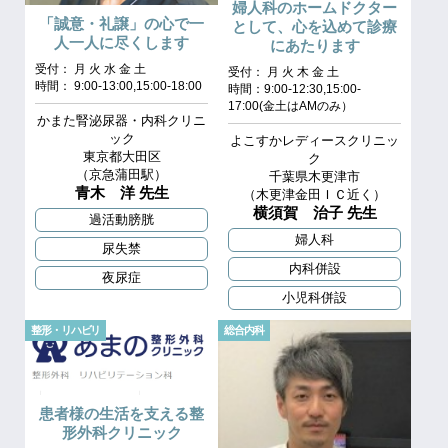
婦人科のホームドクター
「誠意・礼譲」の心で一
として、心を込めて診療
人一人に尽くします
にあたります
受付： 月 火 水 金 土
受付： 月 火 木 金 土
時間： 9:00-13:00,15:00-18:00
時間：9:00-12:30,15:00-
17:00(金土はAMのみ）
かまた腎泌尿器・内科クリニ
ック
よこすかレディースクリニッ
東京都大田区
ク
（京急蒲田駅）
千葉県木更津市
青木 洋 先生
（木更津金田ＩＣ近く）
横須賀 治子 先生
過活動膀胱
婦人科
尿失禁
内科併設
夜尿症
小児科併設
整形・リハビリ
総合内科
患者様の生活を支える整
形外科クリニック