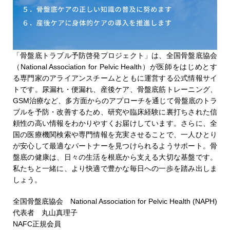
「骨盤底トラブル予防啓発プロジェクト」は、全国骨盤底協会
（National Association for Pelvic Health）が医師をはじめとす
る専門家のアライアンスチームとともに運営する公式情報サイ
トです。尿漏れ・便漏れ、産後ケア、骨盤底筋トレーニング、
GSM治療など、多方面からのアプローチを通じて骨盤底のトラ
ブルを予防・改善するため、研究や臨床経験に裏打ちされた信
頼性の高い情報をわかりやすくお届けしています。さらに、全
国の医療機関検索や専門情報を充実させることで、一人ひとり
が安心して最適なパートナーを見つけられるようサポート。骨
盤底の健康は、日々の生活を根底から支える大切な基盤です。
私たちと一緒に、より快適で豊かな毎日への一歩を踏み出しま
しょう。
全国骨盤底協会 National Association for Pelvic Health (NAPH)
代表者 丸山真理子
NAFC正規会員