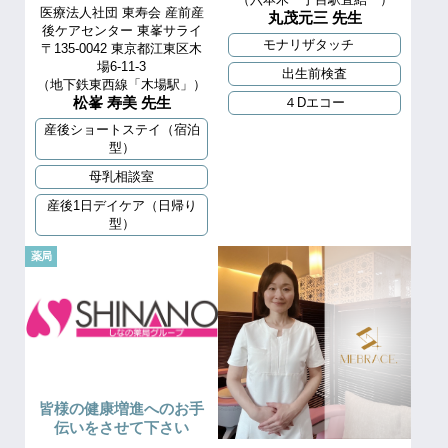
医療法人社団 東寿会 産前産
丸茂元三 先生
後ケアセンター 東峯サライ
モナリザタッチ
〒135-0042 東京都江東区木
場6-11-3
出生前検査
（地下鉄東西線「木場駅」）
松峯 寿美 先生
４Dエコー
産後ショートステイ（宿泊
型）
母乳相談室
産後1日デイケア（日帰り
型）
薬局
皆様の健康増進へのお手
伝いをさせて下さい