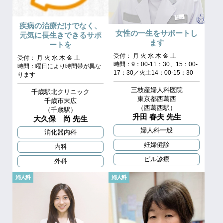
疾病の治療だけでなく、
女性の一生をサポートし
元気に長生きできるサポ
ます
ートを
受付： 月 火 水 木 金 土
受付： 月 火 水 木 金 土
時間：9：00‐11：30、15：00‐
時間：曜日により時間帯が異な
17：30／火土14：00‐15：30
ります
三枝産婦人科医院
千歳駅北クリニック
東京都西葛西
千歳市末広
（西葛西駅）
（千歳駅）
升田 春夫 先生
大久保 尚 先生
婦人科一般
消化器内科
妊婦健診
内科
ピル診療
外科
婦人科
婦人科