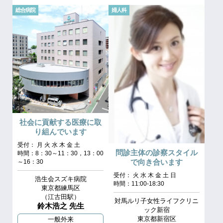
総合病院
婦人科
社会に貢献する医療に取
り組んでいます
受付： 月 火 水 木 金 土
問診主体の診察スタイル
時間：8：30～11：30，13：00
で向き合います
～16：30
受付： 火 水 木 金 土 日
浩生会スズキ病院
時間：11:00-18:30
東京都練馬区
（江古田駅）
対馬ルリ子女性ライフクリニ
鈴木浩之 先生
ック新宿
東京都新宿区
一般外来