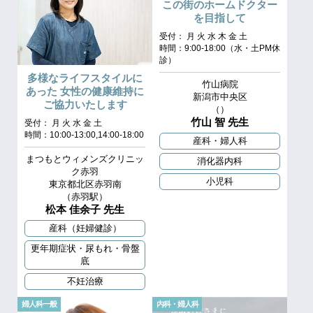
この街のホームドクター
を目指して
受付： 月 火 水 木 金 土
時間：9:00-18:00（水・土PM休
診）
多様なライフスタイルに
竹山病院
あった 女性の健康維持に
新潟市中央区
ご協力いたします
（）
竹山 智 先生
受付： 月 火 水 金 土
時間：10:00-13:00,14:00-18:00
産科・婦人科
まつもとウィメンズクリニッ
消化器内科
ク赤羽
小児科
東京都北区赤羽南
（赤羽駅）
松本 佳余子 先生
産科（妊婦健診）
更年期症状・尿もれ・骨盤
底
不妊治療
婦人科一般
内科・婦人科