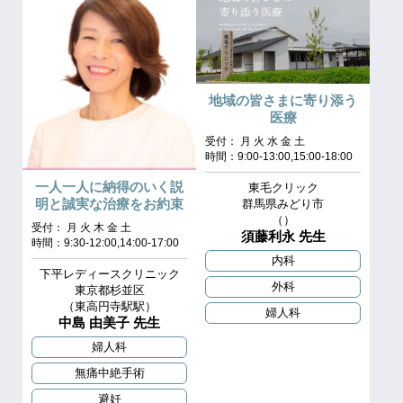
地域の皆さまに寄り添う
医療
受付： 月 火 水 金 土
時間：9:00-13:00,15:00-18:00
一人一人に納得のいく説
東毛クリック
明と誠実な治療をお約束
群馬県みどり市
（）
受付： 月 火 木 金 土
須藤利永 先生
時間：9:30-12:00,14:00-17:00
内科
下平レディースクリニック
外科
東京都杉並区
（東高円寺駅駅）
婦人科
中島 由美子 先生
婦人科
無痛中絶手術
避妊