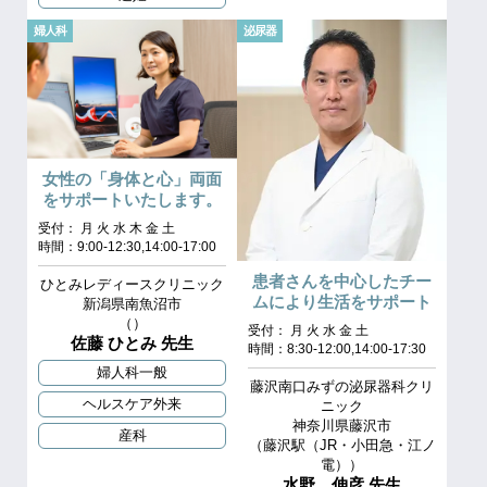
婦人科
泌尿器
女性の「身体と心」両面
をサポートいたします。
受付： 月 火 水 木 金 土
時間：9:00-12:30,14:00-17:00
患者さんを中心したチー
ひとみレディースクリニック
ムにより生活をサポート
新潟県南魚沼市
（）
受付： 月 火 水 金 土
佐藤 ひとみ 先生
時間：8:30-12:00,14:00-17:30
婦人科一般
藤沢南口みずの泌尿器科クリ
ヘルスケア外来
ニック
神奈川県藤沢市
産科
（藤沢駅（JR・小田急・江ノ
電））
水野 伸彦 先生