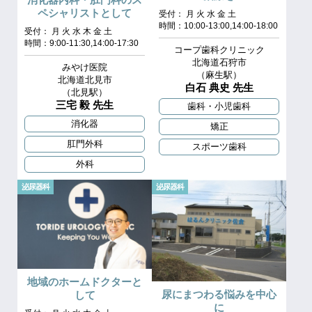
ペシャリストとして
受付： 月 火 水 金 土
時間：10:00-13:00,14:00-18:00
受付： 月 火 水 木 金 土
時間：9:00-11:30,14:00-17:30
コープ歯科クリニック
北海道石狩市
みやけ医院
（麻生駅）
北海道北見市
白石 典史 先生
（北見駅）
三宅 毅 先生
歯科・小児歯科
消化器
矯正
肛門外科
スポーツ歯科
外科
泌尿器科
泌尿器科
地域のホームドクターと
尿にまつわる悩みを中心
して
に