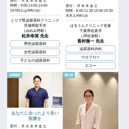
受付： 月 火 水 木 金 土
時間：9:00-13:00,14:00-
受付： 月 水 木 金 土
18:00(土はAMのみ)
時間：8:45-11:30,15:00-16:30
水木土AMのみ
とりで腎泌尿器科クリニック
はるうんクリニック佐倉
茨城県取手市
千葉県佐倉市
（ゆめみ野駅）
松井幸英 先生
（JR佐倉駅）
香村衡一 先生
男性泌尿器科
泌尿器科内科
女性泌尿器科
ウロフロー
子どもの泌尿器科
エコー
泌尿器科
婦人科
あなたに合ったより良い
医療を
受付： 月 火 水 木 金 土