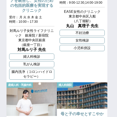
アを統合し、女性のため
時間：9:00-12:30,14:00-19:00
の包括的医療を実現する
クリニック
EASE女性のクリニック
東京都中央区入船
受付： 月 火 水 木 金 土
（八丁堀駅）
時間：10:00～17:30
丸山 真理子 先生
対馬ルリ子女性ライフクリニ
不妊治療
ック 銀座院 / 新宿院
東京都中央区銀座
女性検診
（銀座一丁目）
小児科併設
対馬ルリ子 先生
婦人科検診
乳がん検診
腸内洗浄（コロンハイドロ
セラピー）
産婦人科・乳腺外科
婦人科病院
母と子の幸せとすこやか