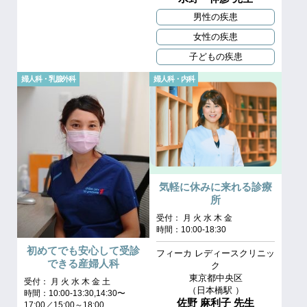
男性の疾患
女性の疾患
子どもの疾患
婦人科・乳腺外科
婦人科・内科
気軽に休みに来れる診療
所
受付： 月 火 水 木 金
時間：10:00-18:30
初めてでも安心して受診
フィーカ レディースクリニッ
できる産婦人科
ク
東京都中央区
受付： 月 火 水 木 金 土
（⽇本橋駅 ）
時間：10:00-13:30,14:30〜
佐野 麻利子 先生
17:00／15:00～18:00