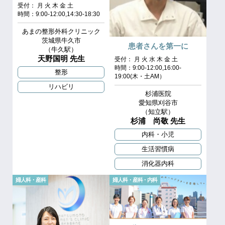
受付： 月 火 木 金 土
時間：9:00-12:00,14:30-18:30
あまの整形外科クリニック
茨城県牛久市
患者さんを第一に
（牛久駅）
天野国明 先生
受付： 月 火 水 木 金 土
時間：9:00-12:00,16:00-
整形
19:00(木・土AM）
リハビリ
杉浦医院
愛知県刈谷市
（知立駅）
杉浦 尚敬 先生
内科・小児
生活習慣病
消化器内科
婦人科・産科
婦人科・産科・内科