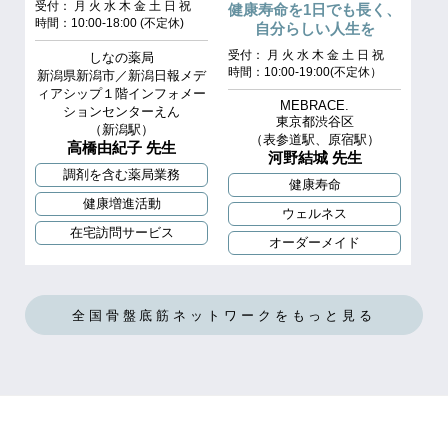
受付： 月 火 水 木 金 土 日 祝
健康寿命を1日でも長く、
時間：10:00‐18:00 (不定休)
自分らしい人生を
受付： 月 火 水 木 金 土 日 祝
しなの薬局
時間：10:00-19:00(不定休）
新潟県新潟市／新潟日報メデ
ィアシップ１階インフォメー
MEBRACE.
ションセンターえん
東京都渋谷区
（新潟駅）
（表参道駅、原宿駅）
高橋由紀子 先生
河野結城 先生
調剤を含む薬局業務
健康寿命
健康増進活動
ウェルネス
在宅訪問サービス
オーダーメイド
全国骨盤底筋ネットワークをもっと見る