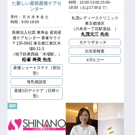
時間：10:00-13:00,15:00-
た新しい産前産後ケアセ
18:00（土は17:00まで）
ンター
受付： 月 火 水 木 金 土
丸茂レディースクリニック
時間：9:00-18:00
東京都港区
（六本木一丁目駅直結 ）
医療法人社団 東寿会 産前産
丸茂元三 先生
後ケアセンター 東峯サライ
モナリザタッチ
〒135-0042 東京都江東区木
場6-11-3
出生前検査
（地下鉄東西線「木場駅」）
松峯 寿美 先生
４Dエコー
産後ショートステイ（宿泊
型）
母乳相談室
産後1日デイケア（日帰り
型）
薬局