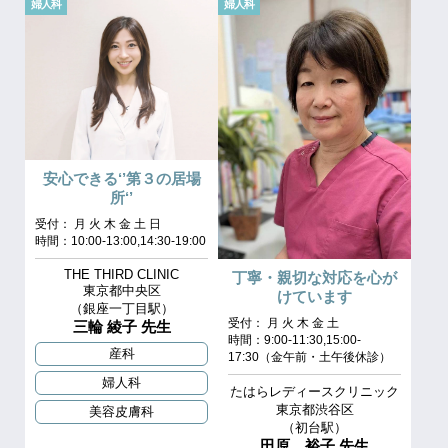
婦人科
婦人科
安心できる‘’第３の居場
所‘’
受付： 月 火 木 金 土 日
時間：10:00-13:00,14:30-19:00
THE THIRD CLINIC
丁寧・親切な対応を心が
東京都中央区
けています
（銀座一丁目駅）
受付： 月 火 木 金 土
三輪 綾子 先生
時間：9:00-11:30,15:00-
産科
17:30（金午前・土午後休診）
婦人科
たはらレディースクリニック
東京都渋谷区
美容皮膚科
（初台駅）
田原 裕子 先生