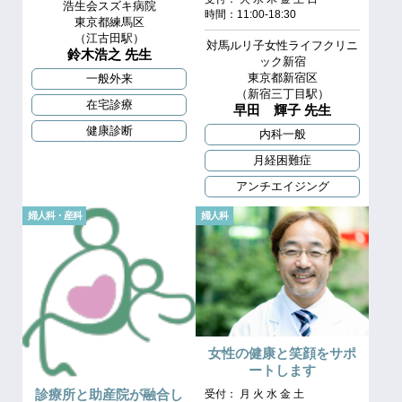
浩生会スズキ病院
時間：11:00-18:30
東京都練馬区
（江古田駅）
対馬ルリ子女性ライフクリニ
鈴木浩之 先生
ック新宿
東京都新宿区
一般外来
（新宿三丁目駅）
在宅診療
早田 輝子 先生
健康診断
内科一般
月経困難症
アンチエイジング
婦人科・産科
婦人科
女性の健康と笑顔をサポ
ートします
診療所と助産院が融合し
受付： 月 火 水 金 土