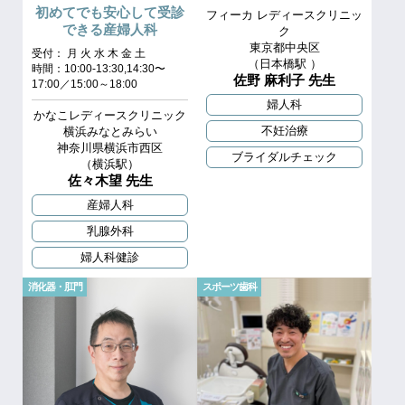
初めてでも安心して受診
フィーカ レディースクリニッ
できる産婦人科
ク
東京都中央区
受付： 月 火 水 木 金 土
（⽇本橋駅 ）
時間：10:00-13:30,14:30〜
佐野 麻利子 先生
17:00／15:00～18:00
婦人科
かなこレディースクリニック
不妊治療
横浜みなとみらい
神奈川県横浜市西区
ブライダルチェック
（横浜駅）
佐々木望 先生
産婦人科
乳腺外科
婦人科健診
消化器・肛門
スポーツ歯科