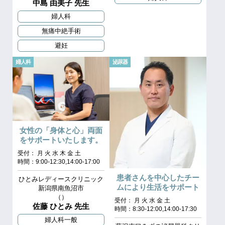
中島 由美子 先生
婦人科
無痛中絶手術
避妊
婦人科
泌尿器
女性の「身体と心」両面
をサポートいたします。
受付： 月 火 水 木 金 土
時間：9:00-12:30,14:00-17:00
患者さんを中心したチー
ひとみレディースクリニック
ムにより生活をサポート
新潟県南魚沼市
（）
受付： 月 火 水 金 土
佐藤 ひとみ 先生
時間：8:30-12:00,14:00-17:30
婦人科一般