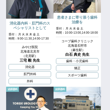
患者さまに寄り添う歯科
治療を
消化器内科・肛門科のス
ペシャリストとして
受付： 月 火 水 金 土
時間：10:00-13:00,14:00-18:00
受付： 月 火 水 木 金 土
時間：9:00-11:30,14:00-17:30
コープ歯科クリニック
北海道石狩市
みやけ医院
（麻生駅）
北海道北見市
白石 典史 先生
（北見駅）
三宅 毅 先生
歯科・小児歯科
消化器
矯正
肛門外科
スポーツ歯科
外科
泌尿器科
泌尿器科