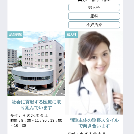
婦人科
産科
不妊治療
総合病院
婦人科
社会に貢献する医療に取
り組んでいます
受付： 月 火 水 木 金 土
問診主体の診察スタイル
時間：8：30～11：30，13：00
で向き合います
～16：30
受付： 火 水 木 金 土 日