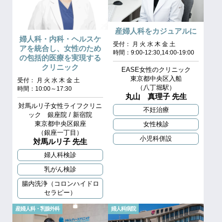
産婦人科をカジュアルに
婦人科・内科・ヘルスケ
受付： 月 火 水 木 金 土
アを統合し、女性のため
時間：9:00-12:30,14:00-19:00
の包括的医療を実現する
クリニック
EASE女性のクリニック
東京都中央区入船
受付： 月 火 水 木 金 土
（八丁堀駅）
時間：10:00～17:30
丸山 真理子 先生
対馬ルリ子女性ライフクリニ
不妊治療
ック 銀座院 / 新宿院
東京都中央区銀座
女性検診
（銀座一丁目）
小児科併設
対馬ルリ子 先生
婦人科検診
乳がん検診
腸内洗浄（コロンハイドロ
セラピー）
産婦人科・乳腺外科
婦人科病院