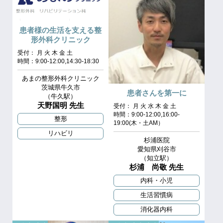
患者様の生活を支える整
形外科クリニック
受付： 月 火 木 金 土
時間：9:00-12:00,14:30-18:30
あまの整形外科クリニック
茨城県牛久市
患者さんを第一に
（牛久駅）
天野国明 先生
受付： 月 火 水 木 金 土
時間：9:00-12:00,16:00-
整形
19:00(木・土AM）
リハビリ
杉浦医院
愛知県刈谷市
（知立駅）
杉浦 尚敬 先生
内科・小児
生活習慣病
消化器内科