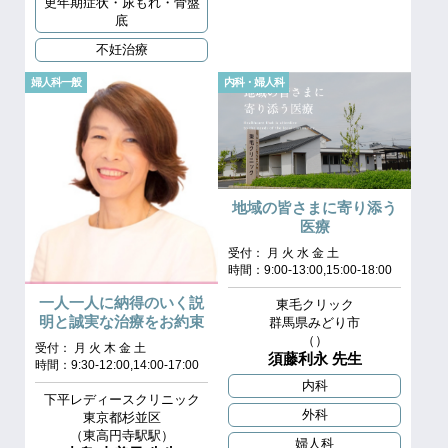
更年期症状・尿もれ・骨盤
底
不妊治療
婦人科一般
内科・婦人科
地域の皆さまに寄り添う
医療
受付： 月 火 水 金 土
時間：9:00-13:00,15:00-18:00
一人一人に納得のいく説
東毛クリック
明と誠実な治療をお約束
群馬県みどり市
（）
受付： 月 火 木 金 土
須藤利永 先生
時間：9:30-12:00,14:00-17:00
内科
下平レディースクリニック
外科
東京都杉並区
（東高円寺駅駅）
婦人科