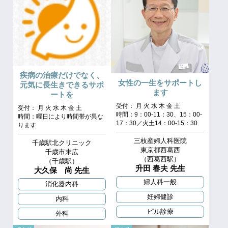
疾病の治療だけでなく、
女性の一生をサポートし
元気に長生きできるサポ
ます
ートを
受付： 月 火 水 木 金 土
受付： 月 火 水 木 金 土
時間：9：00‐11：30、15：00‐
時間：曜日により時間帯が異な
17：30／火土14：00‐15：30
ります
三枝産婦人科医院
千歳駅北クリニック
東京都西葛西
千歳市末広
（西葛西駅）
（千歳駅）
升田 春夫 先生
大久保 尚 先生
婦人科一般
消化器内科
妊婦健診
内科
ピル診療
外科