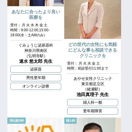
あなたに合ったより良い
医療を
受付： 月 火 水 木 金 土
時間：9:00-12:00,15:00-
18:00(水・土AMのみ）
どの世代の女性にも気軽
ぐみょうじ泌尿器科
にどんな事も相談できる
神奈川県南区
クリニックを
（弘明寺駅）
速水 悠太郎 先生
受付： 月 火 水 金 土
時間：初診受付11:00まで
泌尿器
男性更年期
あやせ女性クリニック
東京都足立区
オンライン診療
（綾瀬駅）
池田真理子 先生
婦人科一般
更年期障害
消化器内科
婦人科