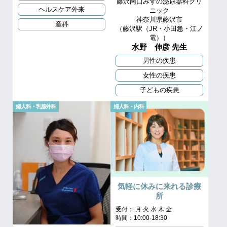
藤沢南口みずの泌尿器科クリ
ヘルスケア外来
ニック
神奈川県藤沢市
産科
（藤沢駅（JR・小田急・江ノ
電））
水野 伸彦 先生
男性の疾患
女性の疾患
子どもの疾患
婦人科・乳腺外科
婦人科・内科
気軽に休みに来れる診療
所
受付： 月 火 水 木 金
時間：10:00-18:30