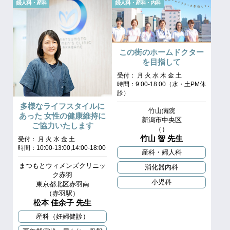
婦人科・産科
婦人科・産科・内科
この街のホームドクター
を目指して
受付： 月 火 水 木 金 土
時間：9:00-18:00（水・土PM休
診）
多様なライフスタイルに
竹山病院
あった 女性の健康維持に
新潟市中央区
ご協力いたします
（）
竹山 智 先生
受付： 月 火 水 金 土
時間：10:00-13:00,14:00-18:00
産科・婦人科
まつもとウィメンズクリニッ
消化器内科
ク赤羽
小児科
東京都北区赤羽南
（赤羽駅）
松本 佳余子 先生
産科（妊婦健診）