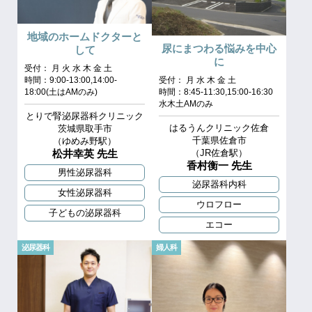
地域のホームドクターと
尿にまつわる悩みを中心
して
に
受付： 月 火 水 木 金 土
時間：9:00-13:00,14:00-
受付： 月 水 木 金 土
18:00(土はAMのみ)
時間：8:45-11:30,15:00-16:30
水木土AMのみ
とりで腎泌尿器科クリニック
はるうんクリニック佐倉
茨城県取手市
千葉県佐倉市
（ゆめみ野駅）
松井幸英 先生
（JR佐倉駅）
香村衡一 先生
男性泌尿器科
泌尿器科内科
女性泌尿器科
ウロフロー
子どもの泌尿器科
エコー
泌尿器科
婦人科