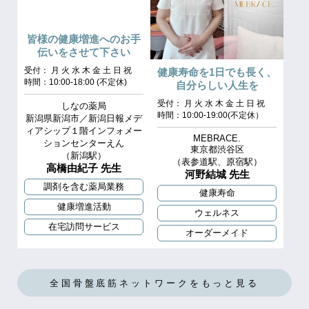
皆様の健康増進へのお手
伝いをさせて下さい
受付： 月 火 水 木 金 土 日 祝
健康寿命を1日でも長く、
時間：10:00‐18:00 (不定休)
自分らしい人生を
受付： 月 火 水 木 金 土 日 祝
しなの薬局
時間：10:00-19:00(不定休）
新潟県新潟市／新潟日報メデ
ィアシップ１階インフォメー
MEBRACE.
ションセンターえん
東京都渋谷区
（新潟駅）
（表参道駅、原宿駅）
高橋由紀子 先生
河野結城 先生
調剤を含む薬局業務
健康寿命
健康増進活動
ウェルネス
在宅訪問サービス
オーダーメイド
全国骨盤底筋ネットワークをもっと見る