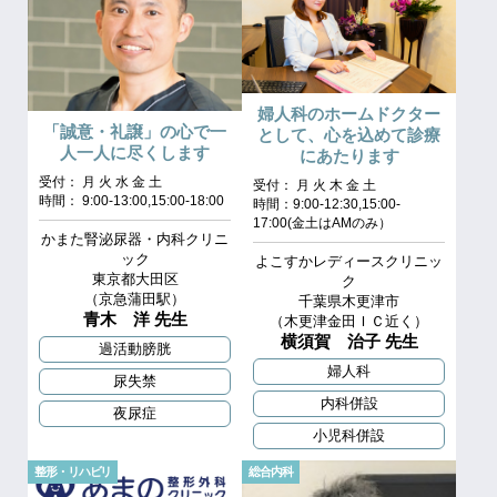
婦人科のホームドクター
「誠意・礼譲」の心で一
として、心を込めて診療
人一人に尽くします
にあたります
受付： 月 火 水 金 土
受付： 月 火 木 金 土
時間： 9:00-13:00,15:00-18:00
時間：9:00-12:30,15:00-
17:00(金土はAMのみ）
かまた腎泌尿器・内科クリニ
ック
よこすかレディースクリニッ
東京都大田区
ク
（京急蒲田駅）
千葉県木更津市
青木 洋 先生
（木更津金田ＩＣ近く）
横須賀 治子 先生
過活動膀胱
婦人科
尿失禁
内科併設
夜尿症
小児科併設
整形・リハビリ
総合内科