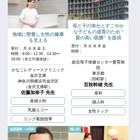
母と子の幸せとすこやか
な子どもの成育のため “
地域に密着し女性の健康
質の高い医療” を提供
を支える
受付： 月 火 水 木 金
受付： 月 火 水 金 土
時間：
時間：9:00～12:30、14:30〜
18:00（水土午後休診）
総合母子保健センター愛育病
院
かなこレディースクリニック
東京都
金沢文庫
（田町駅）
神奈川県横浜市金沢区
百枝幹雄 先生
（金沢文庫駅）
佐藤加奈子 先生
産科
産婦人科
婦人科
乳腺エコー
女性ドッグ
リング着脱指導
泌尿器科・小児科
婦人科