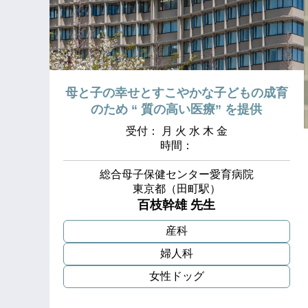
母と子の幸せとすこやかな子どもの成育
のため “ 質の高い医療” を提供
受付： 月 火 水 木 金
時間：
総合母子保健センター愛育病院
東京都
（田町駅）
百枝幹雄 先生
産科
婦人科
女性ドッグ