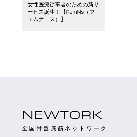
女性医療従事者のための新サ
ービス誕生！【FemNs（フ
ェムナース）】
NEWTORK
全国骨盤底筋ネットワーク