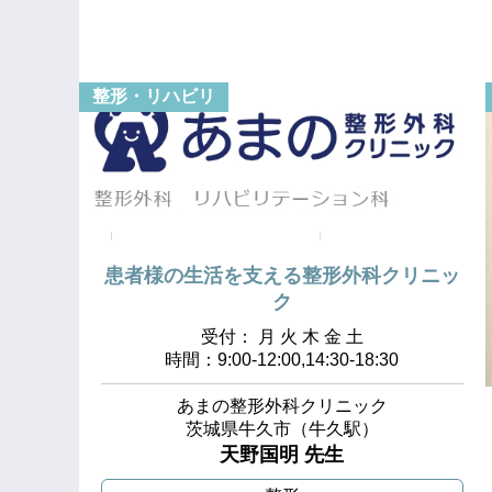
整形・リハビリ
患者様の生活を支える整形外科クリニッ
ク
受付： 月 火 木 金 土
時間：9:00-12:00,14:30-18:30
あまの整形外科クリニック
茨城県牛久市
（牛久駅）
天野国明 先生