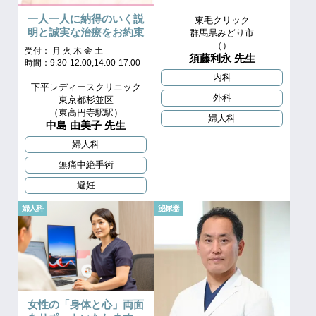
一人一人に納得のいく説
東毛クリック
明と誠実な治療をお約束
群馬県みどり市
（）
受付： 月 火 木 金 土
須藤利永 先生
時間：9:30-12:00,14:00-17:00
内科
下平レディースクリニック
外科
東京都杉並区
（東高円寺駅駅）
婦人科
中島 由美子 先生
婦人科
無痛中絶手術
避妊
婦人科
泌尿器
女性の「身体と心」両面