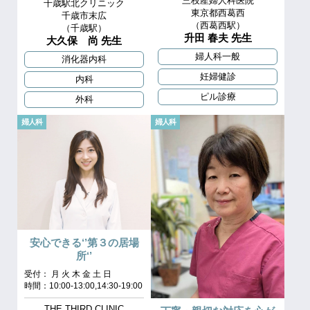
三枝産婦人科医院
千歳駅北クリニック
東京都西葛西
千歳市末広
（西葛西駅）
（千歳駅）
升田 春夫 先生
大久保 尚 先生
婦人科一般
消化器内科
妊婦健診
内科
ピル診療
外科
婦人科
婦人科
安心できる‘’第３の居場
所‘’
受付： 月 火 木 金 土 日
時間：10:00-13:00,14:30-19:00
THE THIRD CLINIC