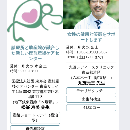
女性の健康と笑顔をサポ
ートします
診療所と助産院が融合し
受付： 月 火 水 金 土
時間：10:00-13:00,15:00-
た新しい産前産後ケアセ
18:00（土は17:00まで）
ンター
受付： 月 火 水 木 金 土
丸茂レディースクリニック
時間：9:00-18:00
東京都港区
（六本木一丁目駅直結 ）
医療法人社団 東寿会 産前産
丸茂元三 先生
後ケアセンター 東峯サライ
モナリザタッチ
〒135-0042 東京都江東区木
場6-11-3
出生前検査
（地下鉄東西線「木場駅」）
松峯 寿美 先生
４Dエコー
産後ショートステイ（宿泊
型）
母乳相談室