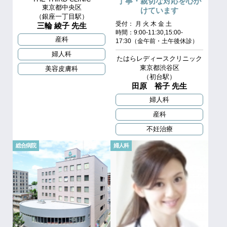
丁寧・親切な対応を心が
東京都中央区
けています
（銀座一丁目駅）
受付： 月 火 木 金 土
三輪 綾子 先生
時間：9:00-11:30,15:00-
産科
17:30（金午前・土午後休診）
婦人科
たはらレディースクリニック
東京都渋谷区
美容皮膚科
（初台駅）
田原 裕子 先生
婦人科
産科
不妊治療
総合病院
婦人科