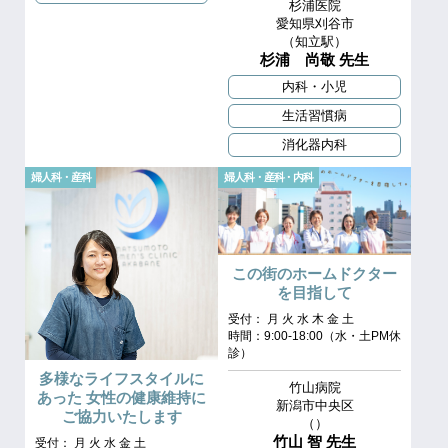
杉浦医院
愛知県刈谷市
（知立駅）
杉浦 尚敬 先生
内科・小児
生活習慣病
消化器内科
婦人科・産科
婦人科・産科・内科
この街のホームドクター
を目指して
受付： 月 火 水 木 金 土
時間：9:00-18:00（水・土PM休
診）
多様なライフスタイルに
竹山病院
あった 女性の健康維持に
新潟市中央区
ご協力いたします
（）
竹山 智 先生
受付： 月 火 水 金 土