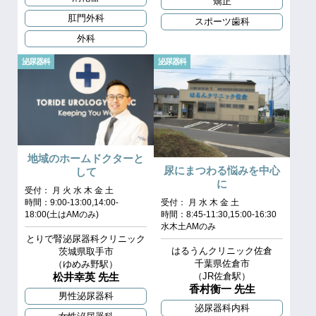
矯正
肛門外科
スポーツ歯科
外科
泌尿器科
泌尿器科
地域のホームドクターと
尿にまつわる悩みを中心
して
に
受付： 月 火 水 木 金 土
時間：9:00-13:00,14:00-
受付： 月 水 木 金 土
18:00(土はAMのみ)
時間：8:45-11:30,15:00-16:30
水木土AMのみ
とりで腎泌尿器科クリニック
はるうんクリニック佐倉
茨城県取手市
千葉県佐倉市
（ゆめみ野駅）
松井幸英 先生
（JR佐倉駅）
香村衡一 先生
男性泌尿器科
泌尿器科内科