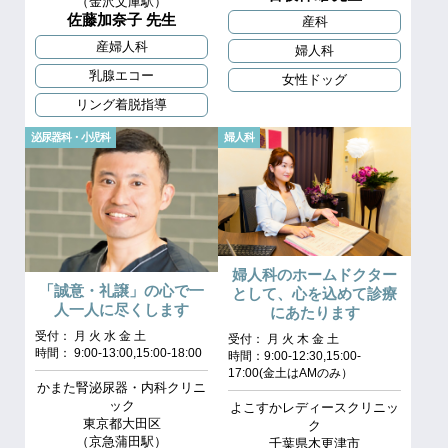
（金沢文庫駅）
佐藤加奈子 先生
産科
産婦人科
婦人科
乳腺エコー
女性ドッグ
リング着脱指導
泌尿器科・小児科
婦人科
婦人科のホームドクター
「誠意・礼譲」の心で一
として、心を込めて診療
人一人に尽くします
にあたります
受付： 月 火 水 金 土
受付： 月 火 木 金 土
時間： 9:00-13:00,15:00-18:00
時間：9:00-12:30,15:00-
17:00(金土はAMのみ）
かまた腎泌尿器・内科クリニ
ック
よこすかレディースクリニッ
東京都大田区
ク
（京急蒲田駅）
千葉県木更津市