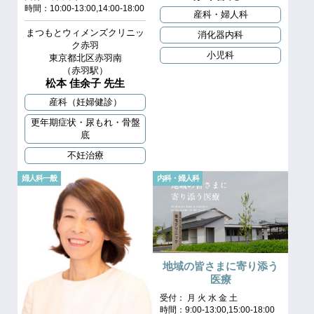
時間：10:00-13:00,14:00-18:00
産科・婦人科
まつもとウィメンズクリニッ
消化器内科
ク赤羽
小児科
東京都北区赤羽南
（赤羽駅）
松本 佳余子 先生
産科（妊婦健診）
更年期症状・尿もれ・骨盤
底
不妊治療
婦人科一般
内科・婦人科
地域の皆さまに寄り添う
医療
受付： 月 火 水 金 土
時間：9:00-13:00,15:00-18:00