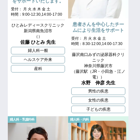
をサポートいたします。
受付： 月 火 水 木 金 土
時間：9:00-12:30,14:00-17:00
患者さんを中心したチー
ひとみレディースクリニック
ムにより生活をサポート
新潟県南魚沼市
（）
受付： 月 火 水 金 土
佐藤 ひとみ 先生
時間：8:30-12:00,14:00-17:30
婦人科一般
藤沢南口みずの泌尿器科クリ
ヘルスケア外来
ニック
神奈川県藤沢市
産科
（藤沢駅（JR・小田急・江ノ
電））
水野 伸彦 先生
男性の疾患
女性の疾患
子どもの疾患
婦人科・乳腺外科
婦人科・内科