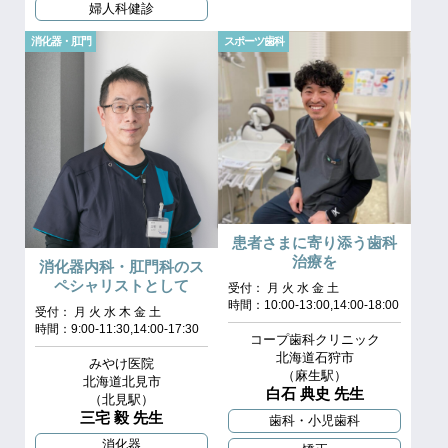
婦人科健診
消化器・肛門
スポーツ歯科
患者さまに寄り添う歯科
治療を
消化器内科・肛門科のス
ペシャリストとして
受付： 月 火 水 金 土
時間：10:00-13:00,14:00-18:00
受付： 月 火 水 木 金 土
時間：9:00-11:30,14:00-17:30
コープ歯科クリニック
北海道石狩市
みやけ医院
（麻生駅）
北海道北見市
白石 典史 先生
（北見駅）
三宅 毅 先生
歯科・小児歯科
消化器