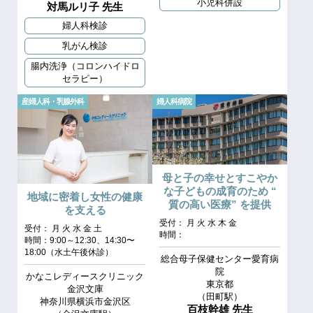
小児科併設
対馬ルリ子 先生
婦人科検診
乳がん検診
腸内洗浄（コロンハイドロ
セラピー）
産婦人科・乳腺外科
婦人科病院
母と子の幸せとすこやか
な子どもの成育のため “
地域に密着し女性の健康
質の高い医療” を提供
を支える
受付： 月 火 水 木 金
受付： 月 火 水 金 土
時間：
時間：9:00～12:30、14:30〜
18:00（水土午後休診）
総合母子保健センター愛育病
院
かなこレディースクリニック
東京都
金沢文庫
（田町駅）
神奈川県横浜市金沢区
百枝幹雄 先生