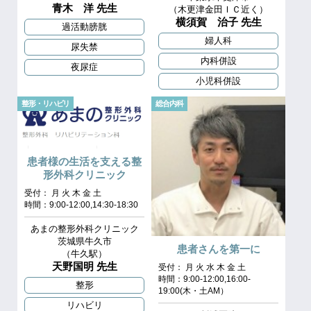
青木 洋 先生
（木更津金田ＩＣ近く）
横須賀 治子 先生
過活動膀胱
婦人科
尿失禁
内科併設
夜尿症
小児科併設
整形・リハビリ
総合内科
患者様の生活を支える整
形外科クリニック
受付： 月 火 木 金 土
時間：9:00-12:00,14:30-18:30
あまの整形外科クリニック
茨城県牛久市
患者さんを第一に
（牛久駅）
天野国明 先生
受付： 月 火 水 木 金 土
時間：9:00-12:00,16:00-
整形
19:00(木・土AM）
リハビリ