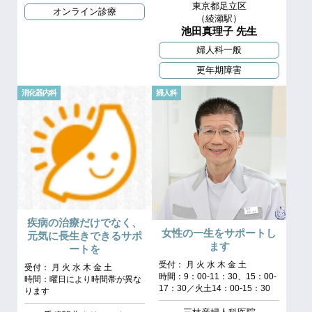
東京都足立区
オンライン診療
（綾瀬駅）
池田真理子 先生
婦人科一般
更年期障害
消化器内科
婦人科
疾病の治療だけでなく、
女性の一生をサポートし
元気に長生きできるサポ
ます
ートを
受付： 月 火 水 木 金 土
受付： 月 火 水 木 金 土
時間：9：00‐11：30、15：00‐
時間：曜日により時間帯が異な
17：30／火土14：00‐15：30
ります