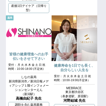
産後1日デイケア（日帰り
型）
薬局
皆様の健康増進へのお手
伝いをさせて下さい
受付： 月 火 水 木 金 土 日 祝
健康寿命を1日でも長く、
時間：10:00‐18:00 (不定休)
自分らしい人生を
受付： 月 火 水 木 金 土 日 祝
しなの薬局
時間：10:00-19:00(不定休）
新潟県新潟市／新潟日報メデ
ィアシップ１階インフォメー
MEBRACE.
ションセンターえん
東京都渋谷区
（新潟駅）
（表参道駅、原宿駅）
高橋由紀子 先生
河野結城 先生
調剤を含む薬局業務