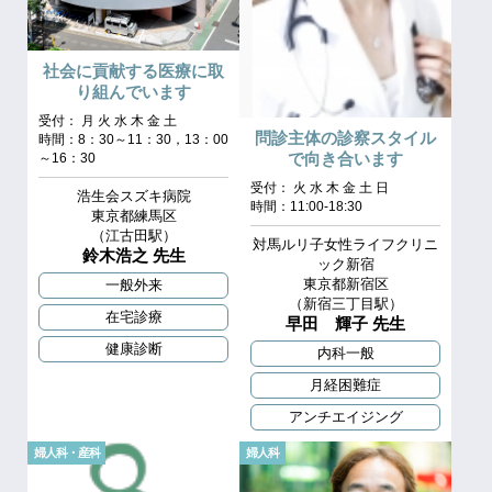
社会に貢献する医療に取
り組んでいます
受付： 月 火 水 木 金 土
問診主体の診察スタイル
時間：8：30～11：30，13：00
で向き合います
～16：30
受付： 火 水 木 金 土 日
浩生会スズキ病院
時間：11:00-18:30
東京都練馬区
（江古田駅）
対馬ルリ子女性ライフクリニ
鈴木浩之 先生
ック新宿
東京都新宿区
一般外来
（新宿三丁目駅）
在宅診療
早田 輝子 先生
健康診断
内科一般
月経困難症
アンチエイジング
婦人科・産科
婦人科