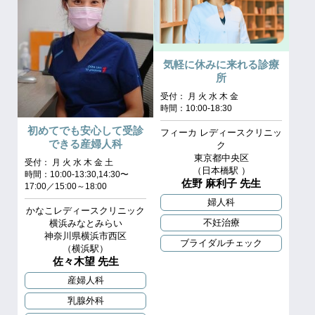
気軽に休みに来れる診療
所
受付： 月 火 水 木 金
時間：10:00-18:30
初めてでも安心して受診
フィーカ レディースクリニッ
できる産婦人科
ク
東京都中央区
受付： 月 火 水 木 金 土
（⽇本橋駅 ）
時間：10:00-13:30,14:30〜
佐野 麻利子 先生
17:00／15:00～18:00
婦人科
かなこレディースクリニック
不妊治療
横浜みなとみらい
神奈川県横浜市西区
ブライダルチェック
（横浜駅）
佐々木望 先生
産婦人科
乳腺外科