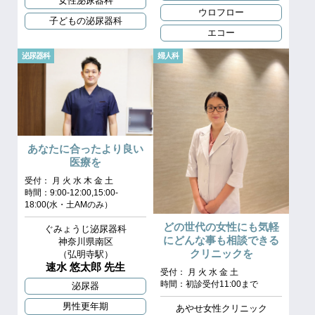
女性泌尿器科
ウロフロー
子どもの泌尿器科
エコー
泌尿器科
婦人科
あなたに合ったより良い
医療を
受付： 月 火 水 木 金 土
時間：9:00-12:00,15:00-
18:00(水・土AMのみ）
どの世代の女性にも気軽
ぐみょうじ泌尿器科
にどんな事も相談できる
神奈川県南区
クリニックを
（弘明寺駅）
速水 悠太郎 先生
受付： 月 火 水 金 土
時間：初診受付11:00まで
泌尿器
男性更年期
あやせ女性クリニック