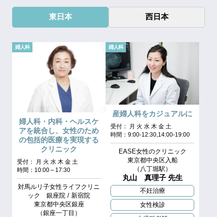
東日本
西日本
婦人科
婦人科
産婦人科をカジュアルに
婦人科・内科・ヘルスケ
受付： 月 火 水 木 金 土
アを統合し、女性のため
時間：9:00-12:30,14:00-19:00
の包括的医療を実現する
クリニック
EASE女性のクリニック
東京都中央区入船
受付： 月 火 水 木 金 土
（八丁堀駅）
時間：10:00～17:30
丸山 真理子 先生
対馬ルリ子女性ライフクリニ
不妊治療
ック 銀座院 / 新宿院
東京都中央区銀座
女性検診
（銀座一丁目）