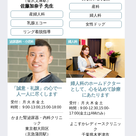
（金沢文庫駅）
佐藤加奈子 先生
産科
産婦人科
婦人科
乳腺エコー
女性ドッグ
リング着脱指導
泌尿器科・小児科
婦人科
婦人科のホームドクター
「誠意・礼譲」の心で一
として、心を込めて診療
人一人に尽くします
にあたります
受付： 月 火 水 金 土
受付： 月 火 木 金 土
時間： 9:00-13:00,15:00-18:00
時間：9:00-12:30,15:00-
17:00(金土はAMのみ）
かまた腎泌尿器・内科クリニ
ック
よこすかレディースクリニッ
東京都大田区
ク
（京急蒲田駅）
千葉県木更津市