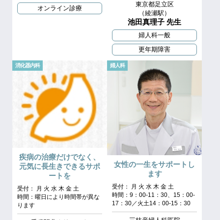
東京都足立区
オンライン診療
（綾瀬駅）
池田真理子 先生
婦人科一般
更年期障害
消化器内科
婦人科
疾病の治療だけでなく、
女性の一生をサポートし
元気に長生きできるサポ
ます
ートを
受付： 月 火 水 木 金 土
受付： 月 火 水 木 金 土
時間：9：00‐11：30、15：00‐
時間：曜日により時間帯が異な
17：30／火土14：00‐15：30
ります