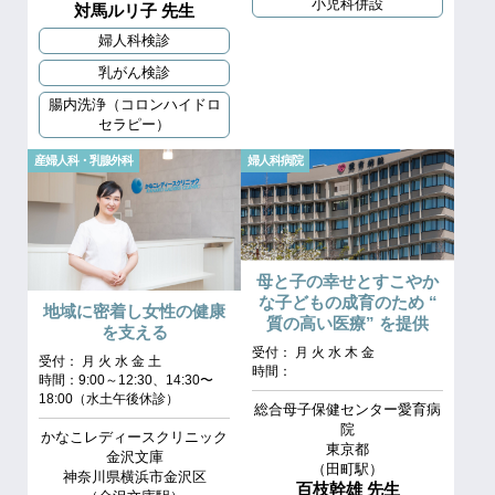
小児科併設
対馬ルリ子 先生
婦人科検診
乳がん検診
腸内洗浄（コロンハイドロ
セラピー）
産婦人科・乳腺外科
婦人科病院
母と子の幸せとすこやか
な子どもの成育のため “
地域に密着し女性の健康
質の高い医療” を提供
を支える
受付： 月 火 水 木 金
受付： 月 火 水 金 土
時間：
時間：9:00～12:30、14:30〜
18:00（水土午後休診）
総合母子保健センター愛育病
院
かなこレディースクリニック
東京都
金沢文庫
（田町駅）
神奈川県横浜市金沢区
百枝幹雄 先生