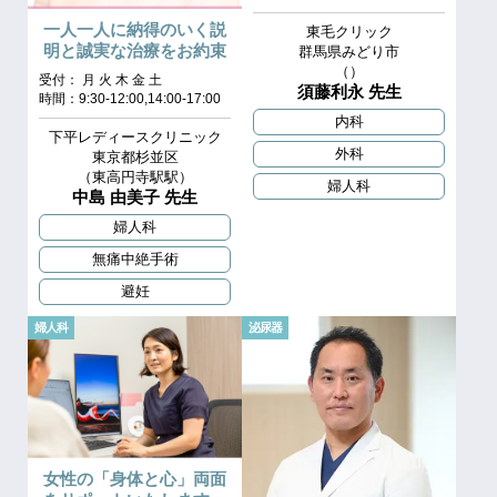
一人一人に納得のいく説
東毛クリック
明と誠実な治療をお約束
群馬県みどり市
（）
受付： 月 火 木 金 土
須藤利永 先生
時間：9:30-12:00,14:00-17:00
内科
下平レディースクリニック
外科
東京都杉並区
（東高円寺駅駅）
婦人科
中島 由美子 先生
婦人科
無痛中絶手術
避妊
婦人科
泌尿器
女性の「身体と心」両面