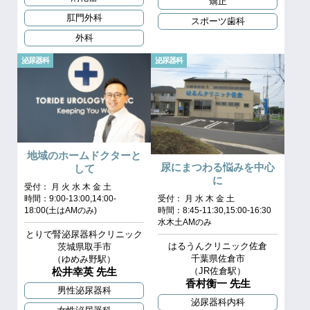
矯正
肛門外科
スポーツ歯科
外科
泌尿器科
泌尿器科
地域のホームドクターと
尿にまつわる悩みを中心
して
に
受付： 月 火 水 木 金 土
時間：9:00-13:00,14:00-
受付： 月 水 木 金 土
18:00(土はAMのみ)
時間：8:45-11:30,15:00-16:30
水木土AMのみ
とりで腎泌尿器科クリニック
はるうんクリニック佐倉
茨城県取手市
千葉県佐倉市
（ゆめみ野駅）
松井幸英 先生
（JR佐倉駅）
香村衡一 先生
男性泌尿器科
泌尿器科内科