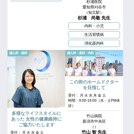
杉浦医院
愛知県刈谷市
（知立駅）
杉浦 尚敬 先生
内科・小児
生活習慣病
消化器内科
婦人科・産科
婦人科・産科・内科
この街のホームドクター
を目指して
受付： 月 火 水 木 金 土
時間：9:00-18:00（水・土PM休
診）
多様なライフスタイルに
竹山病院
あった 女性の健康維持に
新潟市中央区
ご協力いたします
（）
竹山 智 先生
受付： 月 火 水 金 土