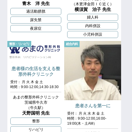
青木 洋 先生
（木更津金田ＩＣ近く）
横須賀 治子 先生
過活動膀胱
婦人科
尿失禁
内科併設
夜尿症
小児科併設
整形・リハビリ
総合内科
患者様の生活を支える整
形外科クリニック
受付： 月 火 木 金 土
時間：9:00-12:00,14:30-18:30
あまの整形外科クリニック
茨城県牛久市
患者さんを第一に
（牛久駅）
天野国明 先生
受付： 月 火 水 木 金 土
時間：9:00-12:00,16:00-
整形
19:00(木・土AM）
リハビリ