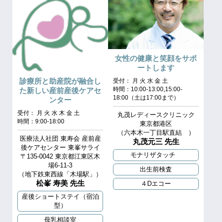
女性の健康と笑顔をサポ
ートします
診療所と助産院が融合し
受付： 月 火 水 金 土
時間：10:00-13:00,15:00-
た新しい産前産後ケアセ
18:00（土は17:00まで）
ンター
受付： 月 火 水 木 金 土
丸茂レディースクリニック
時間：9:00-18:00
東京都港区
（六本木一丁目駅直結 ）
医療法人社団 東寿会 産前産
丸茂元三 先生
後ケアセンター 東峯サライ
モナリザタッチ
〒135-0042 東京都江東区木
場6-11-3
出生前検査
（地下鉄東西線「木場駅」）
松峯 寿美 先生
４Dエコー
産後ショートステイ（宿泊
型）
母乳相談室