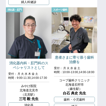
婦人科健診
消化器・肛門
スポーツ歯科
患者さまに寄り添う歯科
治療を
消化器内科・肛門科のス
ペシャリストとして
受付： 月 火 水 金 土
時間：10:00-13:00,14:00-18:00
受付： 月 火 水 木 金 土
時間：9:00-11:30,14:00-17:30
コープ歯科クリニック
北海道石狩市
みやけ医院
（麻生駅）
北海道北見市
白石 典史 先生
（北見駅）
三宅 毅 先生
歯科・小児歯科
消化器