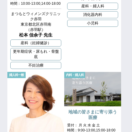
時間：10:00-13:00,14:00-18:00
産科・婦人科
まつもとウィメンズクリニッ
消化器内科
ク赤羽
小児科
東京都北区赤羽南
（赤羽駅）
松本 佳余子 先生
産科（妊婦健診）
更年期症状・尿もれ・骨盤
底
不妊治療
婦人科一般
内科・婦人科
地域の皆さまに寄り添う
医療
受付： 月 火 水 金 土
時間：9:00-13:00,15:00-18:00