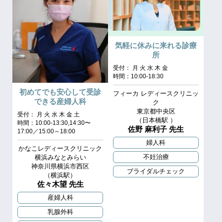
気軽に休みに来れる診療
所
受付： 月 火 水 木 金
時間：10:00-18:30
初めてでも安心して受診
フィーカ レディースクリニッ
できる産婦人科
ク
東京都中央区
受付： 月 火 水 木 金 土
（⽇本橋駅 ）
時間：10:00-13:30,14:30〜
佐野 麻利子 先生
17:00／15:00～18:00
婦人科
かなこレディースクリニック
不妊治療
横浜みなとみらい
神奈川県横浜市西区
ブライダルチェック
（横浜駅）
佐々木望 先生
産婦人科
乳腺外科