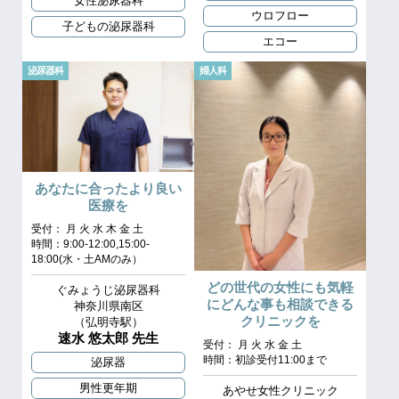
女性泌尿器科
ウロフロー
子どもの泌尿器科
エコー
泌尿器科
婦人科
あなたに合ったより良い
医療を
受付： 月 火 水 木 金 土
時間：9:00-12:00,15:00-
18:00(水・土AMのみ）
どの世代の女性にも気軽
ぐみょうじ泌尿器科
にどんな事も相談できる
神奈川県南区
クリニックを
（弘明寺駅）
速水 悠太郎 先生
受付： 月 火 水 金 土
時間：初診受付11:00まで
泌尿器
男性更年期
あやせ女性クリニック