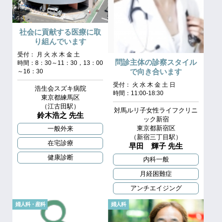
社会に貢献する医療に取
り組んでいます
受付： 月 火 水 木 金 土
問診主体の診察スタイル
時間：8：30～11：30，13：00
で向き合います
～16：30
受付： 火 水 木 金 土 日
浩生会スズキ病院
時間：11:00-18:30
東京都練馬区
（江古田駅）
対馬ルリ子女性ライフクリニ
鈴木浩之 先生
ック新宿
東京都新宿区
一般外来
（新宿三丁目駅）
在宅診療
早田 輝子 先生
健康診断
内科一般
月経困難症
アンチエイジング
婦人科・産科
婦人科