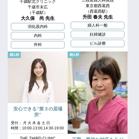
三枝産婦人科医院
千歳駅北クリニック
東京都西葛西
千歳市末広
（西葛西駅）
（千歳駅）
升田 春夫 先生
大久保 尚 先生
婦人科一般
消化器内科
妊婦健診
内科
ピル診療
外科
婦人科
婦人科
安心できる‘’第３の居場
所‘’
受付： 月 火 木 金 土 日
時間：10:00-13:00,14:30-19:00
THE THIRD CLINIC