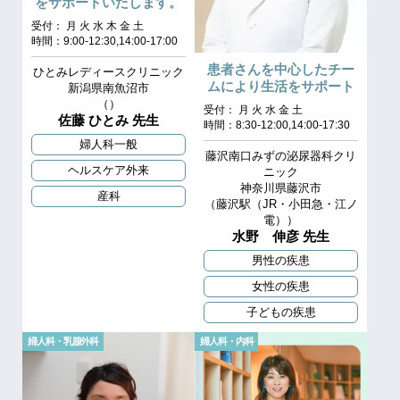
をサポートいたします。
受付： 月 火 水 木 金 土
時間：9:00-12:30,14:00-17:00
患者さんを中心したチー
ひとみレディースクリニック
ムにより生活をサポート
新潟県南魚沼市
（）
受付： 月 火 水 金 土
佐藤 ひとみ 先生
時間：8:30-12:00,14:00-17:30
婦人科一般
藤沢南口みずの泌尿器科クリ
ヘルスケア外来
ニック
神奈川県藤沢市
産科
（藤沢駅（JR・小田急・江ノ
電））
水野 伸彦 先生
男性の疾患
女性の疾患
子どもの疾患
婦人科・乳腺外科
婦人科・内科