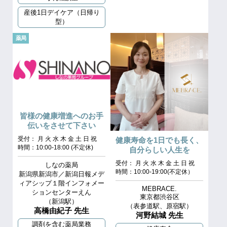
産後1日デイケア（日帰り
型）
薬局
皆様の健康増進へのお手
伝いをさせて下さい
受付： 月 火 水 木 金 土 日 祝
健康寿命を1日でも長く、
時間：10:00‐18:00 (不定休)
自分らしい人生を
受付： 月 火 水 木 金 土 日 祝
しなの薬局
時間：10:00-19:00(不定休）
新潟県新潟市／新潟日報メデ
ィアシップ１階インフォメー
MEBRACE.
ションセンターえん
東京都渋谷区
（新潟駅）
（表参道駅、原宿駅）
高橋由紀子 先生
河野結城 先生
調剤を含む薬局業務