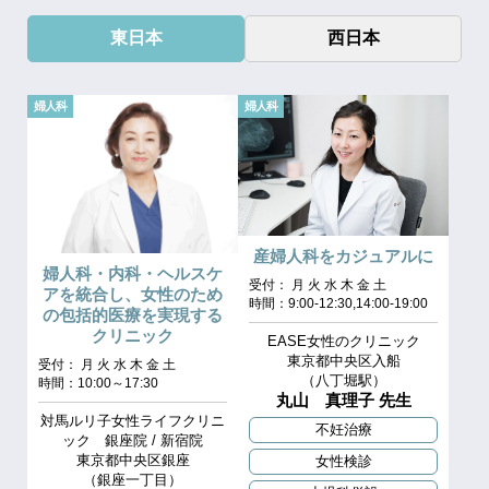
東日本
西日本
婦人科
婦人科
産婦人科をカジュアルに
婦人科・内科・ヘルスケ
受付： 月 火 水 木 金 土
アを統合し、女性のため
時間：9:00-12:30,14:00-19:00
の包括的医療を実現する
クリニック
EASE女性のクリニック
東京都中央区入船
受付： 月 火 水 木 金 土
（八丁堀駅）
時間：10:00～17:30
丸山 真理子 先生
対馬ルリ子女性ライフクリニ
不妊治療
ック 銀座院 / 新宿院
東京都中央区銀座
女性検診
（銀座一丁目）