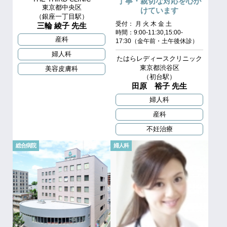
丁寧・親切な対応を心が
東京都中央区
けています
（銀座一丁目駅）
受付： 月 火 木 金 土
三輪 綾子 先生
時間：9:00-11:30,15:00-
産科
17:30（金午前・土午後休診）
婦人科
たはらレディースクリニック
東京都渋谷区
美容皮膚科
（初台駅）
田原 裕子 先生
婦人科
産科
不妊治療
総合病院
婦人科