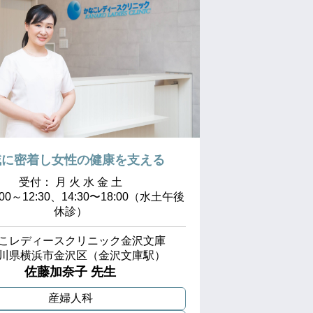
域に密着し女性の健康を支える
受付： 月 火 水 金 土
00～12:30、14:30〜18:00（水土午後
休診）
こレディースクリニック金沢文庫
川県横浜市金沢区
（金沢文庫駅）
佐藤加奈子 先生
産婦人科