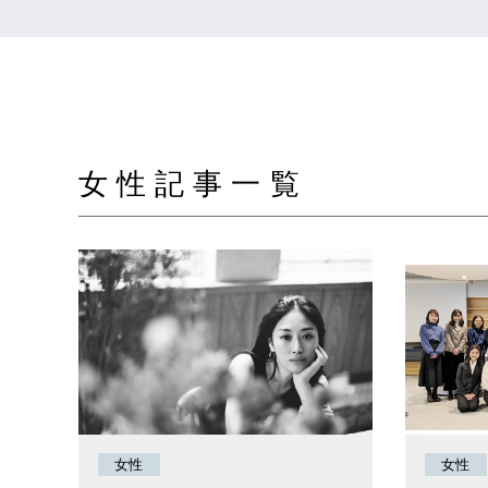
女性記事一覧
女性
女性