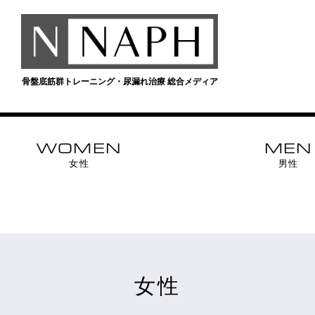
骨盤底筋群トレーニング・尿漏れ治療 総合メディア
WOMEN
MEN
女性
男性
女性