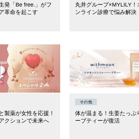
発「Be free.」がフ
丸井グループ×MYLILY！
ア革命を起こす
ンライン診療で悩み解決
その他
と製薬が女性を応援！
体が温まる！生姜たっぷ
アクションで未来へ
ーブティーが復活