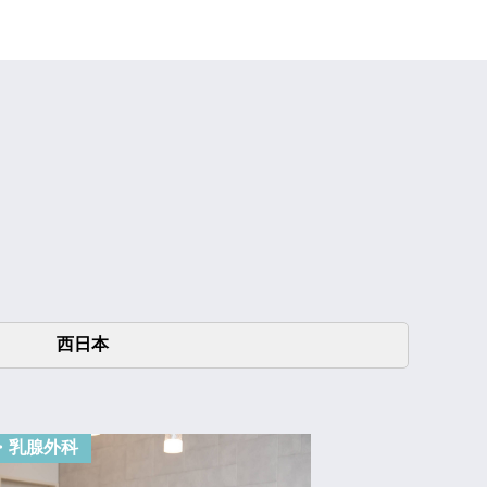
西日本
・乳腺外科