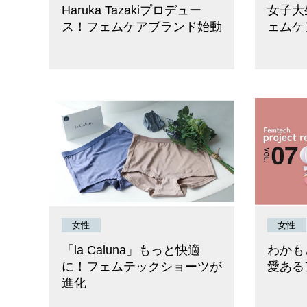
Haruka Tazakiプロデュー
女子大生
ス！フェムケアブランド始動
ェムケ
女性
女性
「la Caluna」もっと快適
わかも
に！フェムテックショーツが
愛ある
進化