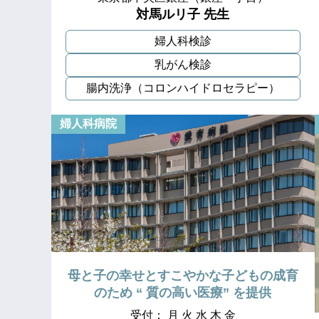
対馬ルリ子 先生
婦人科検診
乳がん検診
腸内洗浄（コロンハイドロセラピー）
婦人科病院
母と子の幸せとすこやかな子どもの成育
のため “ 質の高い医療” を提供
受付： 月 火 水 木 金